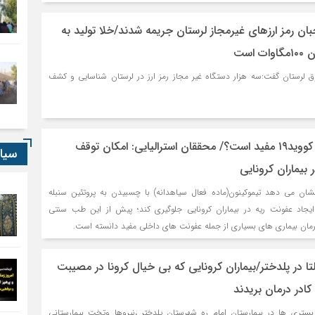
حبان رمز ارزهای غیرمجاز لرستان جریمه شدند/خلا تولید به
است
ق لرستان گفت:سه هزار دستگاه غیر مجاز رمز ارز در لرستان شناسایی و کشف
“سیاهدانه”در درمان کووید۱۹ مفید است؟/ محققان استرالیایی: امکان توقف
سیا
بیماران کرونایی
 نشان می دهد تیموکینون(ماده فعال سیاهدانه) با چسبیدن به پروتئین سنبله
ایجاد عفونت ریه در بیماران کرونایی جلوگیری کند؛ پیش از این طب سنتی
رمان بیماری های بسیاری از جمله عفونت های داخلی مفید دانسته است.
تا در پلدختر/بیماران کرونایی که بی خیال کرونا در مصیبت
ادر درمان بریدند
بستری ها در بیمارستان امام ره شهرستان پلدختر ،نیروها وتخت بیمارستانی