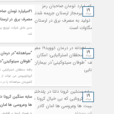
۱۹
۲۱میلیارد تومان صا
مرداد
مصرف برق در لرستان ۱۰۰مگاوات 
مدیر عامل شرکت توزیع بر
شد.
۱۹
مرداد
“طوفان سیتوکینی”در 
یافته محققان استرالیایی
کروناویروس می تواند از 
کشورمان سیاهدانه را در د
۱۹
سایه سنگین کرونا دل
مرداد
ها وعروسی ها امان ک
با شیوع کرونا و افزایش 