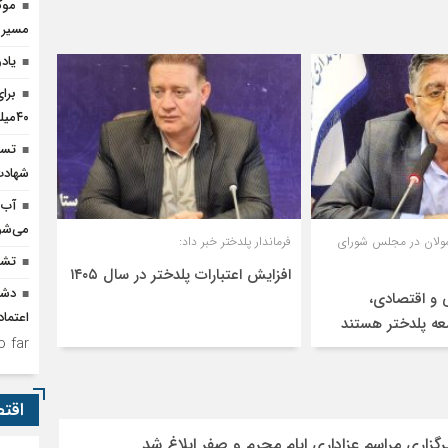
موک
مسیر پ
یاد
برا
۴۰میلیارد تومان اعتبار نیاز است
تسخ
شهادت
آب 
می‌شو
عمولان در مجلس شورای
فرماندار پلدختر خبر داد:
تشد
افزایش اعتبارات پلدختر در سال ۱۴۰۵
دشم
ی و اقتصادی،
اعتما
عه پلدختر هستند
 far.
اقت
گزاری مراسم عزاداری ایام محرم و صفر ابلاغ شد