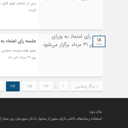
پس از انتشار فیلم قابل 
کردند.
۱۸
جلسه رأی اعتماد به وزرای پیشنها
مرداد
‌عضو هیئت‌رئیسه مجلس شور
روز ۳۱ مرداد خبر داد.
« برگه‌ٔ پیشین
1
…
214
215
216
بیان روز
؛
استفاده رسانه‌های داخلی دارای مجوز از محتوا، با ذکر منبع
بیان روز
مجاز
ا