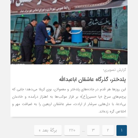
گزارش تصویری؛
پلدختر، گذرگاه عاشقان اباعبدالله
این روزها هر قدم در جاده‌های پلدختر و معمولان، بوی کربلا می‌دهد؛ جایی که
پرچم‌های سرخ «یا حسین(ع)» بر فراز موکب‌ها به اهتزاز درآمده و خادمان
بی‌ادعا، با دل‌هایی سرشار از ارادت، سفر عاشقان اربعین را به ضیافت مهر و
اخلاص گره زده‌اند.
1
2
3
…
220
برگهٔ بعد »