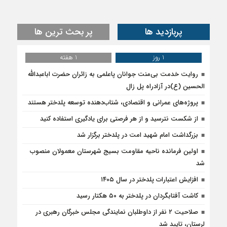
پربازدید ها
پر بحث ترین ها
1 روز
1 هفته
روایت خدمت بی‌منت جوانان پاعلمی به زائران حضرت اباعبدالله
الحسین (ع)در آزادراه پل زال
پروژه‌های عمرانی و اقتصادی، شتاب‌دهنده توسعه پلدختر هستند
از شکست نترسید و از هر فرصتی برای یادگیری استفاده کنید
بزرگداشت امام شهید امت در پلدختر برگزار شد
اولین فرمانده ناحیه مقاومت بسیج شهرستان معمولان منصوب
شد
افزایش اعتبارات پلدختر در سال ۱۴۰۵
کاشت آفتابگردان در پلدختر به ۵۰ هکتار رسید
صلاحیت ۲ نفر از داوطلبان نمایندگی مجلس خبرگان رهبری در
لرستان، تایید شد