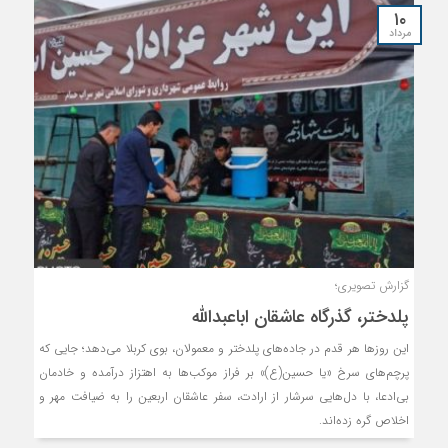
۱۰
مرداد
گزارش تصویری؛
پلدختر، گذرگاه عاشقان اباعبدالله
این روزها هر قدم در جاده‌های پلدختر و معمولان، بوی کربلا می‌دهد؛ جایی که
پرچم‌های سرخ «یا حسین(ع)» بر فراز موکب‌ها به اهتزاز درآمده و خادمان
بی‌ادعا، با دل‌هایی سرشار از ارادت، سفر عاشقان اربعین را به ضیافت مهر و
اخلاص گره زده‌اند.