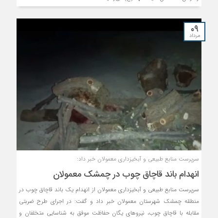
۰۹
مرداد
سرپرست منابع طبیعی و آبخیزداری معمولان خبر داد:
انهدام باند قاچاق چوب در چمشک معمولان
سرپرست منابع طبیعی و آبخیزداری معمولان از انهدام یک باند قاچاق چوب در
منطقه چمشک شهرستان معمولان خبر داد و گفت: در اجرای طرح ضربتی
مقابله با قاچاق چوب، نیروهای یگان حفاظت موفق به شناسایی متخلفان و