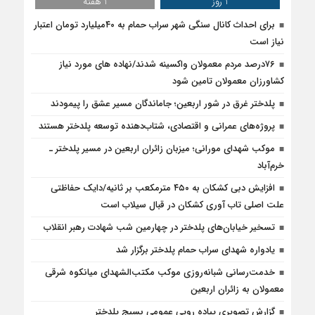
1 روز
1 هفته
برای احداث کانال سنگی شهر سراب حمام به ۴۰میلیارد تومان اعتبار
نیاز است
۷۶درصد مردم معمولان واکسینه شدند/نهاده های مورد نیاز
کشاورزان معمولان تامین شود
پلدختر غرق در شور اربعین؛ جاماندگان مسیر عشق را پیمودند
پروژه‌های عمرانی و اقتصادی، شتاب‌دهنده توسعه پلدختر هستند
موکب شهدای مورانی؛ میزبان زائران اربعین در مسیر پلدختر ـ
خرم‌آباد
افزایش دبی کشکان به ۴۵۰ مترمکعب بر ثانیه/دایک حفاظتی
علت اصلی تاب آوری کشکان در قبال سیلاب است
تسخیر خیابان‌های پلدختر در چهارمین شب شهادت رهبر انقلاب
یادواره شهدای سراب حمام پلدختر برگزار شد
خدمت‌رسانی شبانه‌روزی موکب مکتب‌الشهدای میانکوه شرقی
معمولان به زائران اربعین
گزارش تصویری پیاده رویی عمومی بسیج پلدختر