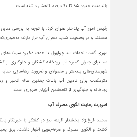
بلندمدت حدود ۸۵ تا ۹۰ درصد کاهش داشته است
رئیس امور آب پلدختر عنوان کرد: با توجه به بررسی مناب
هستند و در وضعیت شدید بحران آب قرار دارند؛ به‌طوری‌که طی ۵۰ سال اخیر خشک‌ترین سال آبی اتفاق افت
مهری گفت: احداث سد چولهول با هدف ذخیره سیلاب‌های به
سد برای جبران کمبود آب رودخانه کشکان و جلوگیری از کش
مترمکعب برای تامین آب باغات چندین ساله انجیر و ره
رودخانه و جلوگیری از تلف‌شدن آبزیان ضروری است.
ضرورت رعایت الگوی مصرف آب
محمد فرخ‌نژاد بخشدار افرینه نیز در گفتگو با خبرنگار پا
کشت و الگوی مصرف و صرفه‌جویی اظهار داشت: برق پمپا