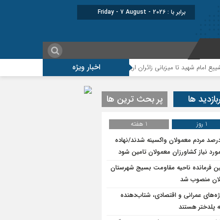
برابر با : Friday - 7 August - 2026
اخبار ویژه
زبانی زائران اربعین
بازدید ها
پر بحث ترین ها
1 روز
1 هفته
۷درصد مردم معمولان واکسینه شدند/نهاده
ورد نیاز کشاورزان معمولان تامین شود
ین فرمانده ناحیه مقاومت بسیج شهرستان
ان منصوب شد
ژه‌های عمرانی و اقتصادی، شتاب‌دهنده
 پلدختر هستند