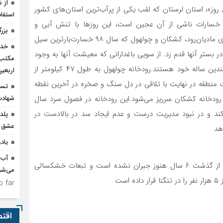
از 
 روز»، استان لرستان که لقب یکی از پرآب‌ترین استان‌های کشور
استفاد
خسارات ناشی از آن عجین است، این روزها با تنش آبی و
بزر
خشکسالی دست و پنجه نرم می‌کند؛ به‌طوری‌که رودخانه‌های مادیان‌رود، کشکان و چولهول که سال ۹۸ خسارت‌بارترین سیل
خدم
 در بستر آنها قدم زد. از سویی باغدارانی که معیشت آنها به وجود
مکتب‌
این رودخانه‌ها وابسته است، نگران خشک‌شدن دسترنج چندین ساله خود هستند.رودخانه چولهول به طول ۴۷ کیلومتر از
اربعی
ات منطقه در نهایت با تلاقی در دل سنگ و صخره در آخرین نقطه
تسخ
ه رودخانه کشکان سرریز می‌شود.این رودخانه در فصول سرد سال
شهادت
کند و در نبود مدیریت درست و عدم ایجاد سد در بالادست در
پلد
عشق ر
هد
یاد
آب 
خسارات سیل سال ۹۸ به کشاورزان و باغداران منطقه بعد از گذشت ۶ سال هنوز جبران نشده است و تبعات خشکسالی
می‌شو
 far.
اقت