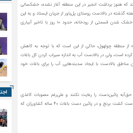
ارند که هنوز برداشت انجیر در این منطقه آغاز نشده، خشکسالی
ته گذشته در بالادست روستای پل‌یاور از جریان ایستاد و به این
روستا و آبشار افرینه نرسید، برخی باغات منطقه به‌ دلیل خشک شدن قسمتی از رودخانه، حدود ۱۰ روز با تاخیر آبیاری
» از منطقه چولهول، حاکی از این است که با توجه به کاهش
رده است، ولی در بالادست آب به اندازه سیراب کردن کل باغات
ان مناطق بالادست با ایجاد سدبندهایی آب را برای باغات خود
اجت
ق‌آبه پائین‌دست را رعایت نکنند و علی‌رغم مصوبات کاغذی
جلسات شورای حفاظت از منابع آب استان لرستان، در بالادست کشت برنج و در پائین دست باغات ۴۰ ساله کشاورزان که