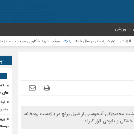
ورزشی
لدختر در سال ۱۴۰۵
موکب شهید شکارچی سراب حمام ؛از تشییع امام شهید تا می
پر
۶
های م
اول
معمول
شت محصولاتی آب‌دوستی از قبیل برنج در بالادست رودخانه،
پرو
توسعه