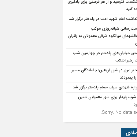
شکست نترسید و از هر فرصتی برای یادگیری
ه کنید
گداشت امام شهید امت در پلدختر برگزار شد
ت‌رسانی شبانه‌روزی موکب
الشهدای میانکوه شرقی معمولان به زائران
ن
یر خیابان‌های پلدختر در چهارمین شب
 رهبر انقلاب
ختر غرق در شور اربعین؛ جاماندگان مسیر
ا پیمودند
واره شهدای سراب حمام پلدختر برگزار شد
شرب پایدار برای شهر معمولان تامین
د
Sorry. No data so
صادی