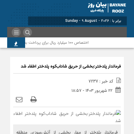
برابر با : Sunday - 9 August - 2026
اختصاص ۱۰۰ میلیارد ریال برای پرداخت بدهی‌های دارویی و ارتقای حوزه سلامت پلدختر
فرماندار پلدختر:بخشی از حریق شاداب‌کوه پلدختر اطفاء شد
کد خبر : 7237
۲۲ شهریور ۱۴۰۳ - ۱۸:۵۷
فرماندار پلدختر از مهار بخشی از آتش‌سوزی منطقه