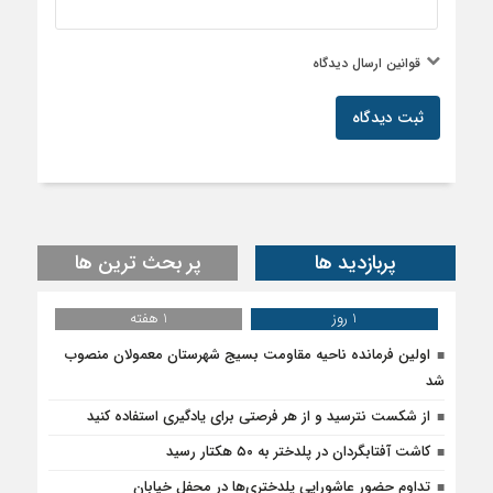
قوانین ارسال دیدگاه
ثبت دیدگاه
پربازدید ها
پر بحث ترین ها
1 روز
1 هفته
اولین فرمانده ناحیه مقاومت بسیج شهرستان معمولان منصوب
شد
از شکست نترسید و از هر فرصتی برای یادگیری استفاده کنید
کاشت آفتابگردان در پلدختر به ۵۰ هکتار رسید
تداوم حضور عاشورایی پلدختری‌ها در محفل خیابان