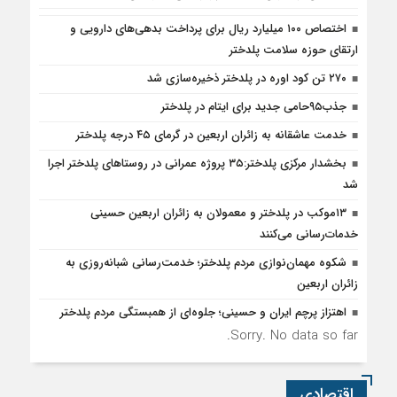
اختصاص ۱۰۰ میلیارد ریال برای پرداخت بدهی‌های دارویی و
ارتقای حوزه سلامت پلدختر
۲۷۰ تن کود اوره در پلدختر ذخیره‌سازی شد
جذب۹۵حامی جدید برای ایتام در پلدختر
خدمت عاشقانه به زائران اربعین در گرمای ۴۵ درجه پلدختر
بخشدار مرکزی پلدختر:۳۵ پروژه عمرانی در روستاهای پلدختر اجرا
شد
۱۳موکب در پلدختر و معمولان به زائران اربعین حسینی
خدمات‌رسانی می‌کنند
شکوه مهمان‌نوازی مردم پلدختر؛ خدمت‌رسانی شبانه‌روزی به
زائران اربعین
اهتزاز پرچم ایران و حسینی؛ جلوه‌ای از همبستگی مردم پلدختر
Sorry. No data so far.
اقتصادی