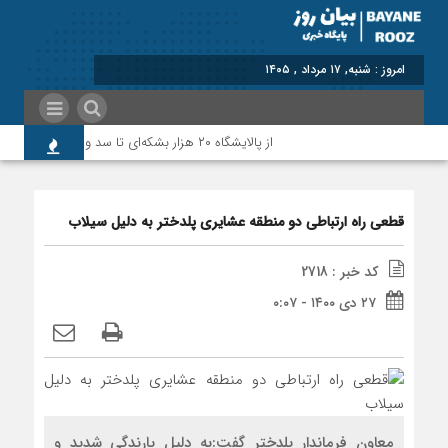
برابر با : Sat
از پالایشگاه ۲۰ هزار بشکه‌ای تا سد و پمپاژ؛روایت نماینده پلدختر و معمولان از آخرین وضعیت پروژه‌های شهرستان
قطعی راه ارتباطی دو منطقه عشایری پلدختر به دلیل سیلاب
کد خبر : 2718
۲۷ دی ۱۴۰۰ - ۰:۰۷
معاون فرماندار پلدختر گفت:به دلیل بارندگی شدید و