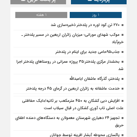
1 روز
1 هفته
۲۷۰ تن کود اوره در پلدختر ذخیره‌سازی شد
موکب شهدای مورانی؛ میزبان زائران اربعین در مسیر پلدختر ـ
خرم‌آباد
جذب۹۵حامی جدید برای ایتام در پلدختر
بخشدار مرکزی پلدختر:۳۵ پروژه عمرانی در روستاهای پلدختر اجرا
شد
پلدختر، گذرگاه عاشقان اباعبدالله
خدمت عاشقانه به زائران اربعین در گرمای ۴۵ درجه پلدختر
افزایش دبی کشکان به ۴۵۰ مترمکعب بر ثانیه/دایک حفاظتی
علت اصلی تاب آوری کشکان در قبال سیلاب است
تجهیز ۲۴ دهیاری شهرستان معمولان به دستگاه‌های دمنده اطفای
حریق
پاکسازی محوطه آبشار افرینه توسط جوانان