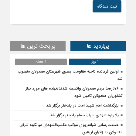
ثبت دیدگاه
پربازدید ها
پر بحث ترین ها
1 روز
1 هفته
اولین فرمانده ناحیه مقاومت بسیج شهرستان معمولان منصوب
شد
۷۶درصد مردم معمولان واکسینه شدند/نهاده های مورد نیاز
کشاورزان معمولان تامین شود
بزرگداشت امام شهید امت در پلدختر برگزار شد
یادواره شهدای سراب حمام پلدختر برگزار شد
خدمت‌رسانی شبانه‌روزی موکب مکتب‌الشهدای میانکوه شرقی
معمولان به زائران اربعین