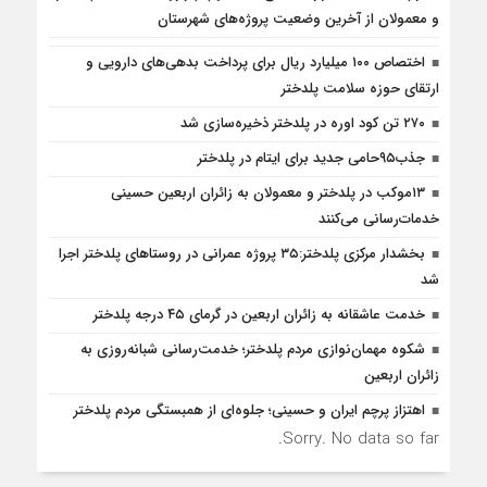
و معمولان از آخرین وضعیت پروژه‌های شهرستان
اختصاص ۱۰۰ میلیارد ریال برای پرداخت بدهی‌های دارویی و
ارتقای حوزه سلامت پلدختر
۲۷۰ تن کود اوره در پلدختر ذخیره‌سازی شد
جذب۹۵حامی جدید برای ایتام در پلدختر
۱۳موکب در پلدختر و معمولان به زائران اربعین حسینی
خدمات‌رسانی می‌کنند
بخشدار مرکزی پلدختر:۳۵ پروژه عمرانی در روستاهای پلدختر اجرا
شد
خدمت عاشقانه به زائران اربعین در گرمای ۴۵ درجه پلدختر
شکوه مهمان‌نوازی مردم پلدختر؛ خدمت‌رسانی شبانه‌روزی به
زائران اربعین
اهتزاز پرچم ایران و حسینی؛ جلوه‌ای از همبستگی مردم پلدختر
Sorry. No data so far.