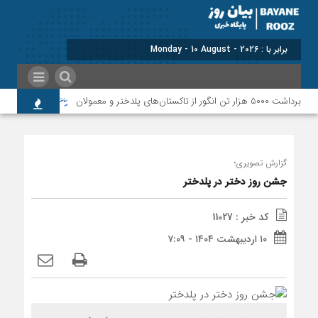
برابر با : Monday - 10 August - 2026
برداشت ۵۰۰۰ هزار تن انگور از تاکستان‌های پلدختر و معمولان
۱۶۰ شب حضور مردمی؛ ظرفیتی برای ثبت و ماندگاری
گزارش تصویری؛
جشن روز دختر در پلدختر
کد خبر : 11027
۱۰ اردیبهشت ۱۴۰۴ - ۷:۰۹