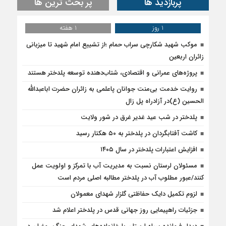
پربازدید ها
پر بحث ترین ها
1 روز
1 هفته
موکب شهید شکارچی سراب حمام ؛از تشییع امام شهید تا میزبانی
زائران اربعین
پروژه‌های عمرانی و اقتصادی، شتاب‌دهنده توسعه پلدختر هستند
روایت خدمت بی‌منت جوانان پاعلمی به زائران حضرت اباعبدالله
الحسین (ع)در آزادراه پل زال
پلدختر در شب عید غدیر غرق در شور ولایت
کاشت آفتابگردان در پلدختر به ۵۰ هکتار رسید
افزایش اعتبارات پلدختر در سال ۱۴۰۵
مسئولان لرستان نسبت به مدیریت آب با تمرکز و اولویت عمل
کنند/عبور مطلوب آب در پلدختر مطالبه اصلی مردم است
لزوم تکمیل دایک حفاظتی گلزار شهدای معمولان
جزئیات راهپیمایی روز جهانی قدس در پلدختر اعلام شد