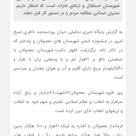
شهرستان استقلال و ارتقای ادارات است که انتظار داریم
مدیران استانی مطالبه مردم را در دستور کار قرار دهند.
به گزارش پایگاه خبری تحلیلی «بیان روز»،محمد ناظری صبح
امروز در جشنواره انجیر شهرستان های معمولان و پلدختر که
در تالار تاف برگزارشد، اظهار داشت:شهرستان معمولان با
جمعیتی بالغ بر ۲۱هزار نفر و با وسعتی برابر با هزار و
۵۴۰کیلومتر مربع دارای اقلیم و آب و هوای معتدل و سردسیر
است.
وی افزود:شهرستان معمولان۸۲شهید،۸۸جانباز و پنج آزاده
سرافراز به انقلاب و نظام اسلامی تقدیم و سهم خود به انقلاب
و ارزشهای انقلاب ادای دین کرده است.
فرماندار معمولان با اشاره به اینکه ۲۱هزار و ۷۰۰ هکتار زمین
زراعی و۹۵ هزار هکتار منابع طبیعی یکی از قطب های