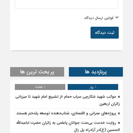
پربازدید ها
پر بحث ترین ها
1 روز
1 هفته
موکب شهید شکارچی سراب حمام ؛از تشییع امام شهید تا میزبانی
زائران اربعین
پروژه‌های عمرانی و اقتصادی، شتاب‌دهنده توسعه پلدختر هستند
روایت خدمت بی‌منت جوانان پاعلمی به زائران حضرت اباعبدالله
الحسین (ع)در آزادراه پل زال
پلدختر در شب عید غدیر غرق در شور ولایت
کاشت آفتابگردان در پلدختر به ۵۰ هکتار رسید
افزایش اعتبارات پلدختر در سال ۱۴۰۵
۲۲کمیته کنگره ۶۳۰۰شهید لرستان تشکیل شد
برای تکمیل کانال سنگی شهر سراب حمام به ۴۰میلیارد تومان اعتبار
نیاز است
آماده‌باش پلدختر در پی وقوع زلزله