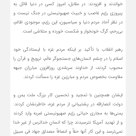
خواندند و افزودند: در مقابل، امروز کسی در دنیا قائل به
پیروزی رژیم غاصب و خبیث صهیونیستی در جنگ نیست و
در نظر آحاد مردم دنیا و سیاسیون، این رژیم، موجودی ظالم،
بی‌رحم‌، گرگ خونخوار و شکست خورده و متلاشی است.
رهبر انقلاب با تأکید بر اینکه مردم غزه با ایستادگی خود
اسلام را در چشم انسان‌های جستجوگر عالَم، ترویج و قرآن را
محبوب کردند، از خداوند سربلندی روزافزون مبارزان جبهه
مقاومت بخصوص مردم و مبارزین غزه را مسألت کردند.
ایشان همچنین با تمجید و تحسین کار بزرگ ملت یمن و
دولت انصارالله در پشتیبانی از مردم غزه، خاطرنشان کردند:
یمنی‌ها به مجاری حیاتی رژیم صهیونیستی ضربه وارد کردند
و از تهدید آمریکا نترسیدند چرا که انسانِ خداترس از غیرِ خدا
نمی‌ترسد و این کار آنها حقاً و انصافاً مصداق جهاد فی سبیل