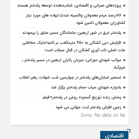
پروژه‌های عمرانی و اقتصادی، شتاب‌دهنده توسعه پلدختر هستند
۷۶درصد مردم معمولان واکسینه شدند/نهاده های مورد نیاز
کشاورزان معمولان تامین شود
پلدختر غرق در شور اربعین؛ جاماندگان مسیر عشق را پیمودند
افزایش دبی کشکان به ۴۵۰ مترمکعب بر ثانیه/دایک حفاظتی
علت اصلی تاب آوری کشکان در قبال سیلاب است
موکب شهدای مورانی؛ میزبان زائران اربعین در مسیر پلدختر ـ
خرم‌آباد
تسخیر خیابان‌های پلدختر در چهارمین شب شهادت رهبر انقلاب
یادواره شهدای سراب حمام پلدختر برگزار شد
پخش زنده توزیع گسترده روغن در پلدختر+فیلم
زمین لغزش پلدختر ثبت جهانی می شود
Sorry. No data so far.
اقتصادی