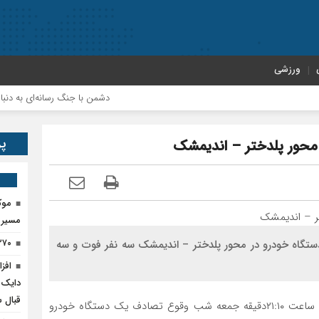
ورزشی
دشمن با جنگ رسانه‌ای به دنبال نابودی 
پر
موک
مسیر پ
۲۷۰ تن کود اوره در پلدختر ذخیره‌
س جمعیت هلال احمر پلدختر گفت: براثر برخورد 2 دستگاه خودرو در محور پلدختر – اندیمشک سه نفر فوت و سه
دایک 
قبال 
جهانگیر اکبری شامگاه در گفت و گو با بیان روز اظهار کرد: ساعت ۲۱:۱۰دقیقه جمعه شب وقوع تصادف یک دستگاه خودرو