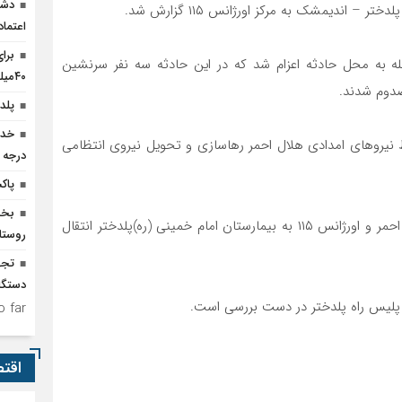
دشم
اعتما
برا
صله به محل حادثه اعزام شد که در این حادثه سه نفر سرنشین
۴۰میلیارد تومان اعتبار نیاز است
پلدخ
روهای امدادی هلال احمر رهاسازی و تحویل نیروی انتظامی
درجه 
پاک
وی افزود: مصدومان حادثه به وسیله آمبولانس های هلال احمر و اورژانس ۱۱۵ به بیمارستان امام خمینی (ره)پلدختر انتقال
روستا
دستگا
 پلیس راه پلدختر در دست بررسی است.
 far.
اقت