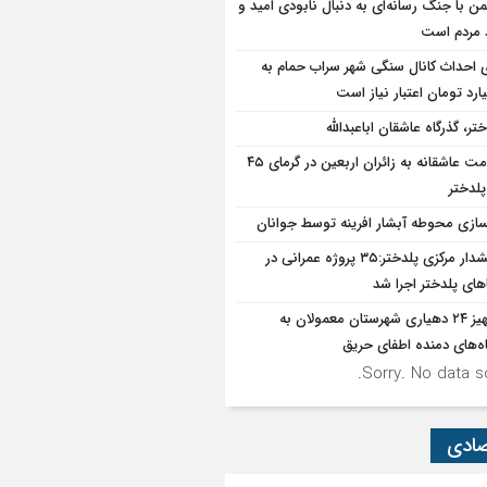
ن با جنگ رسانه‌ای به دنبال نابودی امید و
د مردم است
ی احداث کانال سنگی شهر سراب حمام به
تر، گذرگاه عاشقان اباعبدالله
خدمت عاشقانه به زائران اربعین در گرمای ۴۵
پلدختر
سازی محوطه آبشار افرینه توسط جوانان
بخشدار مرکزی پلدختر:۳۵ پروژه عمرانی در
های پلدختر اجرا شد
تجهیز ۲۴ دهیاری شهرستان معمولان به
ه‌های دمنده اطفای حریق
Sorry. No data so
صادی