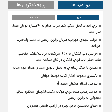
پربازدید ها
پر بحث ترین ها
1 روز
1 هفته
برای احداث کانال سنگی شهر سراب حمام به ۴۰میلیارد تومان اعتبار
نیاز است
موکب شهدای مورانی؛ میزبان زائران اربعین در مسیر پلدختر ـ
خرم‌آباد
افزایش دبی کشکان به ۴۵۰ مترمکعب بر ثانیه/دایک حفاظتی
علت اصلی تاب آوری کشکان در قبال سیلاب است
دشمن با جنگ رسانه‌ای به دنبال نابودی امید و اعتماد مردم است
پاکسازی محوطه آبشار افرینه توسط جوانان
پلدختر، گذرگاه عاشقان اباعبدالله
خدمت‌رسانی شبانه‌روزی موکب مکتب‌الشهدای میانکوه شرقی
معمولان به زائران اربعین
اطفای نخستین حریق بهاره در اراضی طبیعی معمولان