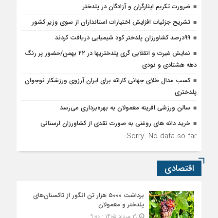
ضرورت تکریم ایثارگران و آزادگان در پلدختر
تشریح جزئیات افزایش اختیارات استانداران از سوی وزیر کشور
۹۹درصد کشاورزان پلدختر کود شیمیایی دریافت کردند
نمایش غیرت و انقلابی گری پلدختریها در ۲۲ بهمن/حضور پر رنگ
دهه هشتادی و نودی
کسب مدال طلای جهانی کاراته برای ایران آرزوی ورزشکار نوجوان
پلدختری
سالن ورزشی افرینه معمولان به بهره‌برداری می‌رسد
خرید دانه های روغنی به صورت نقدی از کشاورزان لرستانی
Sorry. No data so far.
اقتصادی
برداشت ۵۰۰۰ هزار تن انگور از تاکستان‌های
پلدختر و معمولان
۱۹ مرداد ۱۴۰۵ - ۹:۰۰