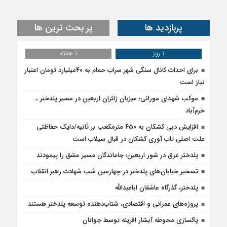
پربازدید ها
پر بحث ترین ها
1 روز
1 هفته
برای احداث کانال سنگی شهر سراب حمام به ۴۰میلیارد تومان اعتبار
نیاز است
موکب شهدای مورانی؛ میزبان زائران اربعین در مسیر پلدختر ـ
خرم‌آباد
افزایش دبی کشکان به ۴۵۰ مترمکعب بر ثانیه/دایک حفاظتی
علت اصلی تاب آوری کشکان در قبال سیلاب است
پلدختر غرق در شور اربعین؛ جاماندگان مسیر عشق را پیمودند
تسخیر خیابان‌های پلدختر در چهارمین شب شهادت رهبر انقلاب
پلدختر، گذرگاه عاشقان اباعبدالله
پروژه‌های عمرانی و اقتصادی، شتاب‌دهنده توسعه پلدختر هستند
پاکسازی محوطه آبشار افرینه توسط جوانان