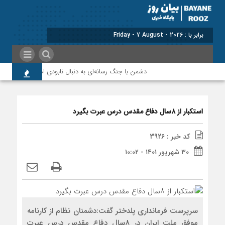
برابر با : Friday - 7 August - 2026
دشمن با جنگ رسانه‌ای به دنبال نابودی امید و اعتماد مردم
استکبار از ۸سال دفاع مقدس درس عبرت بگیرد
کد خبر : 3926
۳۰ شهریور ۱۴۰۱ - ۱۰:۰۲
سرپرست فرمانداری پلدختر گفت:دشمنان نظام از کارنامه
موفق ملت ایران در 8سال دفاع مقدس درس عبرت