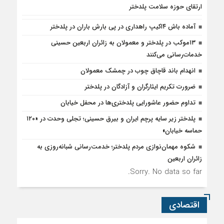
ارتقای حوزه سلامت پلدختر
آماده باش ۴‌اکیپ راهداری در پی بارش باران در پلدختر
۱۳موکب در پلدختر و معمولان به زائران اربعین حسینی
خدمات‌رسانی می‌کنند
انهدام باند قاچاق چوب در چمشک معمولان
ضرورت تکریم ایثارگران و آزادگان در پلدختر
تداوم حضور عاشورایی پلدختری‌ها در محفل خیابان
پلدختر زیر سایه پرچم ایران و بیرق حسینی؛ تجلی وحدت در «۱۲۰
حماسه خیابان»
شکوه مهمان‌نوازی مردم پلدختر؛ خدمت‌رسانی شبانه‌روزی به
زائران اربعین
Sorry. No data so far.
اقتصادی