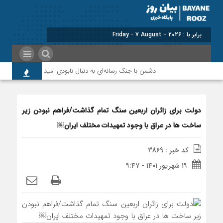
برابر با : Friday - 7 August - 2026
دشمن با جنگ رسانه‌ای به دنبال نابودی امید و اعتماد مردم است
دولت برای زائران اربعین سنگ تمام گذاشت/فراهم نبودن زیر
ساخت ها در عراق با وجود تمهیدات مختلف ایران￼
کد خبر : 3869
۱۹ شهریور ۱۴۰۱ - ۹:۴۷