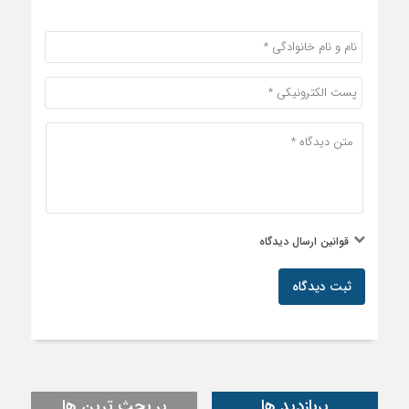
پربازدید ها
پر بحث ترین ها
1 روز
1 هفته
برای احداث کانال سنگی شهر سراب حمام به ۴۰میلیارد تومان اعتبار
نیاز است
پروژه‌های عمرانی و اقتصادی، شتاب‌دهنده توسعه پلدختر هستند
۷۶درصد مردم معمولان واکسینه شدند/نهاده های مورد نیاز
کشاورزان معمولان تامین شود
پلدختر غرق در شور اربعین؛ جاماندگان مسیر عشق را پیمودند
یادواره شهدای سراب حمام پلدختر برگزار شد
موکب شهدای مورانی؛ میزبان زائران اربعین در مسیر پلدختر ـ
خرم‌آباد