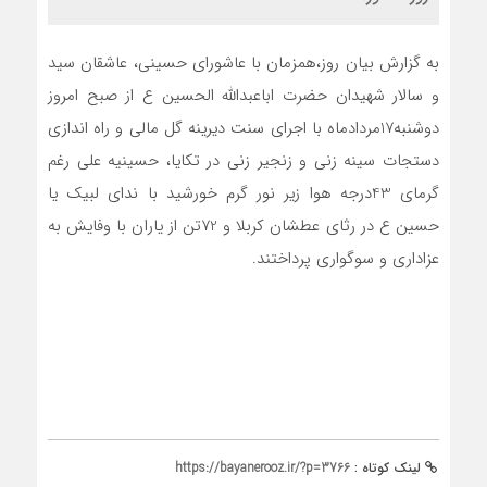
به گزارش بیان روز،همزمان با عاشورای حسینی، عاشقان سید
و سالار شهیدان حضرت اباعبدالله الحسین ع از صبح امروز
دوشنبه17مردادماه با اجرای سنت دیرینه گل مالی و راه اندازی
دستجات سینه زنی و زنجیر زنی در تکایا، حسینیه علی رغم
گرمای 43درجه هوا زیر نور گرم خورشید با ندای لبیک یا
حسین ع در رثای عطشان کربلا و 72تن از یاران با وفایش به
عزاداری و سوگواری پرداختند.
لینک کوتاه :
https://bayanerooz.ir/?p=3766