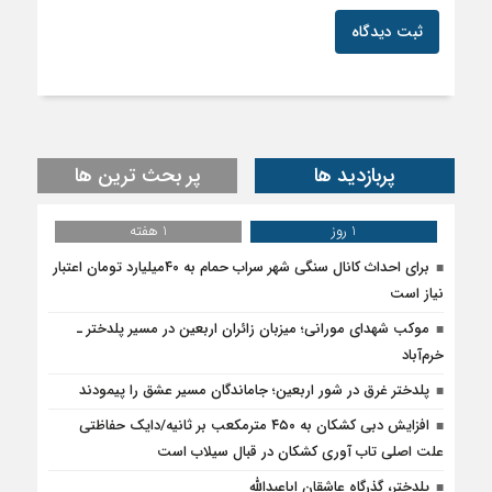
ثبت دیدگاه
پربازدید ها
پر بحث ترین ها
1 روز
1 هفته
برای احداث کانال سنگی شهر سراب حمام به ۴۰میلیارد تومان اعتبار
نیاز است
موکب شهدای مورانی؛ میزبان زائران اربعین در مسیر پلدختر ـ
خرم‌آباد
پلدختر غرق در شور اربعین؛ جاماندگان مسیر عشق را پیمودند
افزایش دبی کشکان به ۴۵۰ مترمکعب بر ثانیه/دایک حفاظتی
علت اصلی تاب آوری کشکان در قبال سیلاب است
پلدختر، گذرگاه عاشقان اباعبدالله