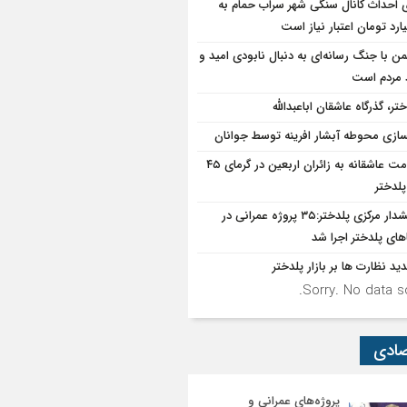
ی احداث کانال سنگی شهر سراب حمام به
ن با جنگ رسانه‌ای به دنبال نابودی امید و
د مردم است
تر، گذرگاه عاشقان اباعبدالله
سازی محوطه آبشار افرینه توسط جوانان
خدمت عاشقانه به زائران اربعین در گرمای ۴۵
پلدختر
بخشدار مرکزی پلدختر:۳۵ پروژه عمرانی در
های پلدختر اجرا شد
ید نظارت ها بر بازار پلدختر
Sorry. No data so
صادی
پروژه‌های عمرانی و