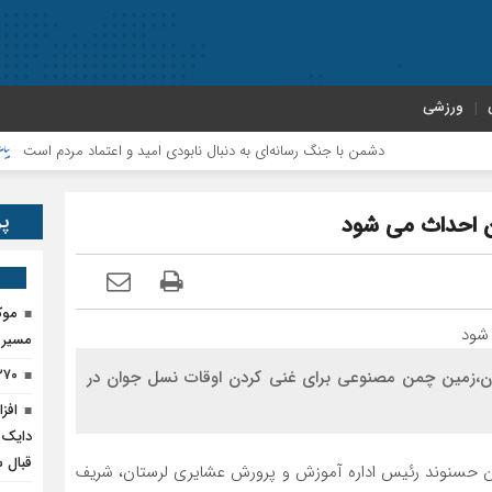
ورزشی
دشمن با جنگ رسانه‌ای به دنبال نابودی امید و اعتماد مردم است
پروژ
پر
ن احداث می شود
موک
مسیر پ
۲۷۰ تن کود اوره در پلدختر ذخیره‌
ان،زمین چمن مصنوعی برای غنی کردن اوقات نسل جوان در
دایک 
قبال 
حسنوند رئیس اداره آموزش و پرورش عشایری لرستان، شریف