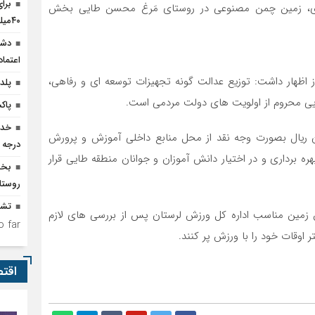
برا
ایری، زمین چمن مصنوعی در روستای مَرغ محسن طایی بخش
۴۰میلیارد تومان اعتبار نیاز است
دشم
اعتما
ز اظهار داشت: توزیع عدالت گونه تجهیزات توسعه ای و رفاهی،
پلدخ
ی محروم از اولویت های دولت مردمی است.
پاک
 این پروژه با اعتبار یک میلیارد و ۷۰۰ میلیون ریال بصورت وجه نقد از محل منابع داخلی آموزش و پرورش
درجه 
امین و توسط پیمانکار به مدت ۳ ماه به بهره برداری و در اختیار دانش آموزان و جوانان منطقه طایی قرار
روستا
تشد
زمین مناسب اداره کل ورزش لرستان پس از بررسی های لازم
 far.
اوقات خود را با ورزش پر کنند.
اقت