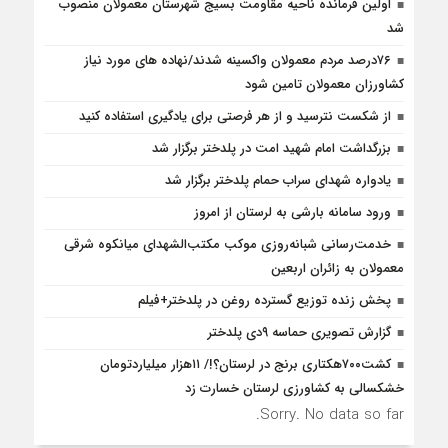
اولین فرمانده ناحیه مقاومت بسیج شهرستان معمولان منصوب
شد
۷۶درصد مردم معمولان واکسینه شدند/نهاده های مورد نیاز
کشاورزان معمولان تامین شود
از شکست نترسید و از هر فرصتی برای یادگیری استفاده کنید
بزرگداشت امام شهید امت در پلدختر برگزار شد
یادواره شهدای سراب حمام پلدختر برگزار شد
ورود سامانه بارشی به لرستان از امروز
خدمت‌رسانی شبانه‌روزی موکب مکتب‌الشهدای میانکوه شرقی
معمولان به زائران اربعین
پخش زنده توزیع گسترده روغن در پلدختر+فیلم
گزارش تصویری حماسه ۹دی پلدختر
کشت۷۰۰هکتاری برنج در لرستان؟!/ ۱۱هزار میلیاردتومان
خشکسالی به کشاورزی لرستان خسارت زد
Sorry. No data so far.