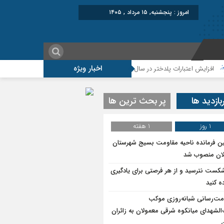
برابر
اخبار ویژه
 اعتبارات پلدختر در سال ۱۴۰۵
موکب شهید شکارچی سراب حمام ؛از تشییع امام 
بازدید ها
پر بحث ترین ها
1 روز
1 هفته
ین فرمانده ناحیه مقاومت بسیج شهرستان
ان منصوب شد
شکست نترسید و از هر فرصتی برای یادگیری
ه کنید
ت‌رسانی شبانه‌روزی موکب
الشهدای میانکوه شرقی معمولان به زائران
ن