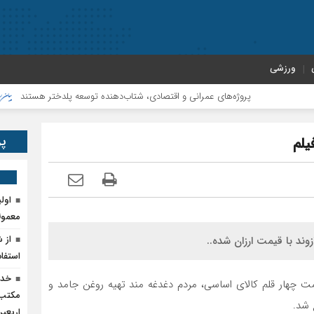
ورزشی
پروژه‌های عمرانی و اقتصادی، شتاب‌دهنده توسعه پلدختر هستند
افزایش
پر
یلم
اول
معمول
از 
وند با قیمت ارزان شده..
استفاد
خدم
مت چهار قلم کالای اساسی، مردم دغدغه مند تهیه روغن جامد و
مکتب‌
 شد.
اربعی