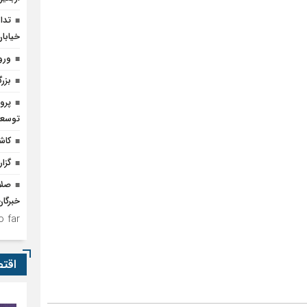
تدا
خیابا
ورو
بزر
پرو
توسعه
کاشت 
گزار
خبرگان
 far.
اقت