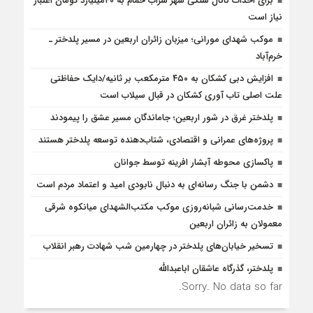
برای احداث کانال سنگی شهر سراب حمام به ۴۰میلیارد تومان اعتبار
نیاز است
موکب شهدای مورانی؛ میزبان زائران اربعین در مسیر پلدختر ـ
خرم‌آباد
افزایش دبی کشکان به ۴۵۰ مترمکعب بر ثانیه/دایک حفاظتی
علت اصلی تاب آوری کشکان در قبال سیلاب است
پلدختر غرق در شور اربعین؛ جاماندگان مسیر عشق را پیمودند
پروژه‌های عمرانی و اقتصادی، شتاب‌دهنده توسعه پلدختر هستند
پاکسازی محوطه آبشار افرینه توسط جوانان
دشمن با جنگ رسانه‌ای به دنبال نابودی امید و اعتماد مردم است
خدمت‌رسانی شبانه‌روزی موکب مکتب‌الشهدای میانکوه شرقی
معمولان به زائران اربعین
تسخیر خیابان‌های پلدختر در چهارمین شب شهادت رهبر انقلاب
پلدختر، گذرگاه عاشقان اباعبدالله
Sorry. No data so far.