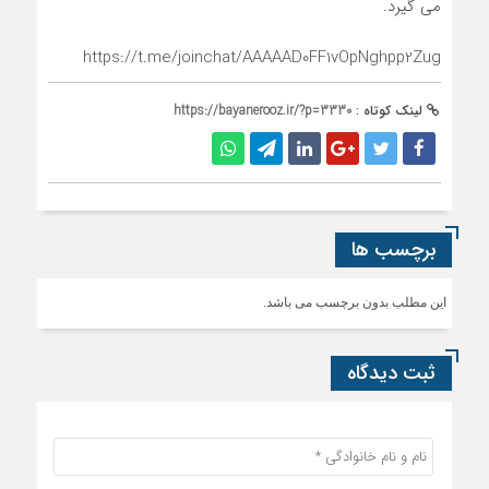
می گیرد.
https://t.me/joinchat/AAAAAD0FF1vOpNghpp2Zug
لینک کوتاه :
https://bayanerooz.ir/?p=3330
برچسب ها
این مطلب بدون برچسب می باشد.
ثبت دیدگاه