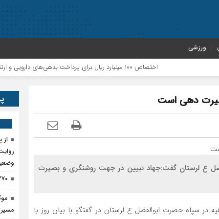
ورزشی
اختصاص ۱۰۰ میلیارد ریال برای پرداخت بدهی‌های دارویی و ارتقای حوزه سلامت پلدختر
پر
صیرت دهی است
روایت 
وضعیت
فضل ع لرستان گفت:جهاد تبیین در جهت روشنگری و بصیرت
۲۷۰ تن کود اوره در پلدختر ذخیره‌
موک
 در سپاه حضرت ابوالفضل ع لرستان در گفتگو با بیان روز با
مسیر پ