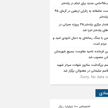
یتام در پلدختر
خدمت عاشقانه به زائران اربعین در گرمای ۴۵
پلدختر
بخشدار مرکزی پلدختر:۳۵ پروژه عمرانی در
های پلدختر اجرا شد
ن با جنگ رسانه‌ای به دنبال نابودی امید و
د مردم است
ین فرمانده ناحیه مقاومت بسیج شهرستان
ان منصوب شد
سم بزرگداشت سالروز شهادت سردار شهید
سم سلیمانی در معمولان برگزار شد
Sorry. No data so
صادی
اختصاص ۱۰۰ میلیارد ریال