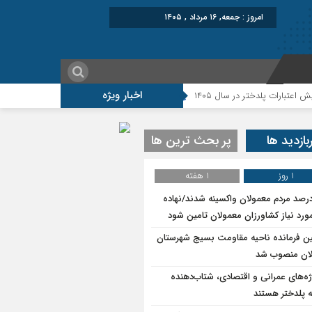
برابر با : Friday - 7 August - 2026
اخبار ویژه
 پلدختر در سال ۱۴۰۵
موکب شهید شکارچی سراب حمام ؛از تشییع امام شهید تا
بازدید ها
پر بحث ترین ها
1 روز
1 هفته
۷درصد مردم معمولان واکسینه شدند/نهاده
ورد نیاز کشاورزان معمولان تامین شود
ین فرمانده ناحیه مقاومت بسیج شهرستان
ان منصوب شد
ژه‌های عمرانی و اقتصادی، شتاب‌دهنده
 پلدختر هستند