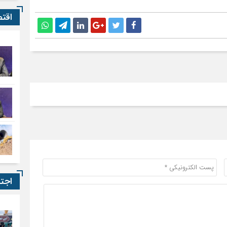
اقت
اجت