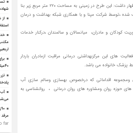
تسخ
نمایندگی 17طرح دانشگاه علوم پزشکی استان افتتاح َشد اظهار داشت: این طرح در زمینی به مساحت ۲۲۰ متر مربع زیر بنا
شهادت
 وقف شده ،توسط شرکت مپنا و با همکاری شبکه بهداشت و درمان
از 
استفاد
یت کودکان و مادران، میانسالان و سالمندان ،درکنار خدمات
خدم
مکتب‌
اربعی
لیت های این مرکزبهداشتی درمانی مراقبت ازمادران باردار
برا
ط پزشک خانواده می باشد.
۴۰میلیارد تومان اعتبار نیاز است
 ومجموعه اقداماتی که درخصوص بهسازی وسالم سازی آب
پلدختر
ر های حوزه روان ومشاوره های روان درمانی ، روانشناسی به
آب 
می‌شو
۰
مرقد ا
 far.