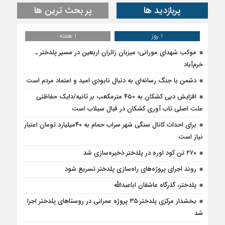
پربازدید ها
پر بحث ترین ها
1 روز
1 هفته
موکب شهدای مورانی؛ میزبان زائران اربعین در مسیر پلدختر ـ
خرم‌آباد
دشمن با جنگ رسانه‌ای به دنبال نابودی امید و اعتماد مردم است
افزایش دبی کشکان به ۴۵۰ مترمکعب بر ثانیه/دایک حفاظتی
علت اصلی تاب آوری کشکان در قبال سیلاب است
برای احداث کانال سنگی شهر سراب حمام به ۴۰میلیارد تومان اعتبار
نیاز است
۲۷۰ تن کود اوره در پلدختر ذخیره‌سازی شد
روند اجرای پروژه‌های راه‌سازی پلدختر تسریع شود
پلدختر، گذرگاه عاشقان اباعبدالله
بخشدار مرکزی پلدختر:۳۵ پروژه عمرانی در روستاهای پلدختر اجرا
شد