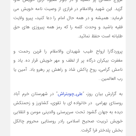
گزید. این شهید والامقام در فرازی از وصیت نامه خویش می
فرماید: همیشه و در همه حال امام را دعا کنید، پیرو ولایت
فقیه باشید و وحدت کلمه را که رمز همه پیروزی های حق
طلبانه است حفظ نمائید.
پروردگارا ارواح طیب شهیدان والامقام را قرین رحمت و
مغفرت بیکران درگاه پر از لطف و مهر خویش قرار ده. یاد و
نامش گرامی، روح پاکش شاد و راهش پر رهرو باد. آمین یا
رب العالمین…
به گزارش بیان روز، “
علی_چوبتراش
” در شهرستان خرم آباد
روستای بهرامی در خانواده ای با تقوی، کشاورز و زحمتکش
دیده به جهان گشود تحت سرپرستی والدینی مومن و انقلابی
خویش تربیت صحیح اسلامی رادر روستایی محروم چالکل
بخش پلدختر فرا گرفت.