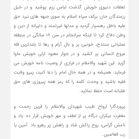
تعلقات دنیوی خویش گذشت لباس رزم پوشید و در خیل
رزمندگان جان برکف سپاه اسلام به سوی جبهه های نبرد حق
علیه باطل رهسپار گردید و مدتها غیرتمند و دلیرانه از دین و
وطن دفاع کرد تا اینکه سرانجام در سن ۱۸ سالگی در منطقه
عملیاتی سنندج، خونین پر و بال آرام و رها تا بلندترین قله
عروج انسانی پر کشید و در جوار معبود ازلی خویش ماوا
گزید. این شهید والامقام در فرازی از وصیت نامه خویش می
فرماید: همیشه و در همه حال امام را دعا کنید، پیرو ولایت
فقیه باشید و وحدت کلمه را که رمز همه پیروزی های حق
طلبانه است حفظ نمائید.
پروردگارا ارواح طیب شهیدان والامقام را قرین رحمت و
مغفرت بیکران درگاه پر از لطف و مهر خویش قرار ده. یاد و
نامش گرامی، روح پاکش شاد و راهش پر رهرو باد. آمین یا
رب العالمین…