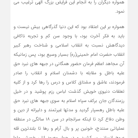
همواره دیگران را به انجام این فرایض بزرگ الهی ترغیب می
نمود.
همواره بر این اعتقاد بود که این دنیا گذرگاهی بیش نیست و
باید به فکر آخرت بود، با وجود سن کم و تجربه ناکافی
دیدگاهش نسبت به انقلاب اسلامی و شناخت رهبر کبیر
انقلاب حضرت امام خمینی(ره) بسیار وسیع بود، پس زمانیکه
آن مجاهد اعظم فرمان حضور همگانی در جبهه های نبرد حق
علیه باطل و مقابله با دشمنان اسلام و انقلاب را صادر
فرمودند، عاشق و مشتاق کلاس و درس را رها کرد و از کلیه
تعلقات دنیوی خویش گذشت لباس رزم پوشید و در خیل
رزمندگان جان برکف سپاه اسلام به سوی جبهه های نبرد حق
علیه باطل رهسپار گردید و مدتها غیرتمند و دلیرانه از دین و
وطن دفاع کرد تا اینکه سرانجام در سن ۱۸ سالگی در منطقه
عملیاتی سنندج، خونین پر و بال آرام و رها تا بلندترین قله
عروج انسانی پر کشید و در جوار معبود ازلی خویش ماوا