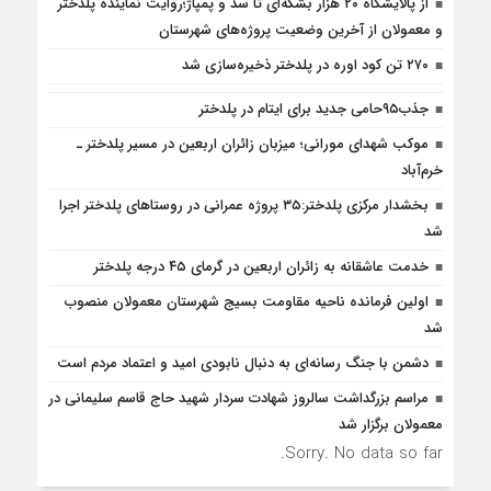
از پالایشگاه ۲۰ هزار بشکه‌ای تا سد و پمپاژ؛روایت نماینده پلدختر
و معمولان از آخرین وضعیت پروژه‌های شهرستان
۲۷۰ تن کود اوره در پلدختر ذخیره‌سازی شد
جذب۹۵حامی جدید برای ایتام در پلدختر
موکب شهدای مورانی؛ میزبان زائران اربعین در مسیر پلدختر ـ
خرم‌آباد
بخشدار مرکزی پلدختر:۳۵ پروژه عمرانی در روستاهای پلدختر اجرا
شد
خدمت عاشقانه به زائران اربعین در گرمای ۴۵ درجه پلدختر
اولین فرمانده ناحیه مقاومت بسیج شهرستان معمولان منصوب
شد
دشمن با جنگ رسانه‌ای به دنبال نابودی امید و اعتماد مردم است
مراسم بزرگداشت سالروز شهادت سردار شهید حاج قاسم سلیمانی در
معمولان برگزار شد
Sorry. No data so far.