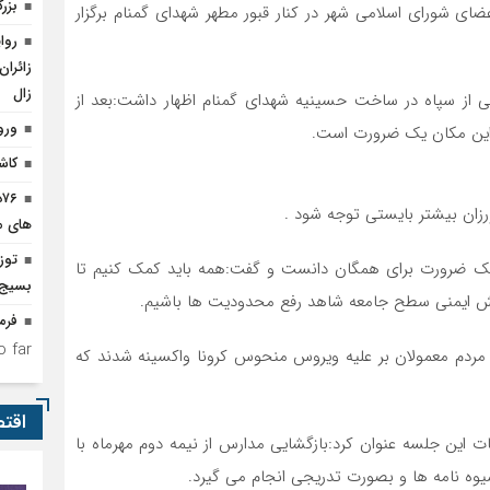
بزر
ای شورای اسلامی شهر در کنار قبور مطهر شهدای گمنام برگزار
روا
زائران
زال
 از سپاه در ساخت حسینیه شهدای گمنام اظهار داشت:بعد از
ورو
ر این مکان یک ضرورت است.
کاشت 
۶
رزان بیشتر بایستی توجه شود .
های م
 یک ضرورت برای همگان دانست و گفت:همه باید کمک کنیم تا
بسیج 
ایش ایمنی سطح جامعه شاهد رفع محدودیت ها باشیم.
فرم
 far.
 تلاش مجموعه بهداشت ودرمان حدود 76درصد مردم معمولان بر علیه ویروس منحوس کرونا واکسینه شدند که
اقت
 این جلسه عنوان کرد:بازگشایی مدارس از نیمه دوم مهرماه با
یوه نامه ها و بصورت تدریجی انجام می گیرد.