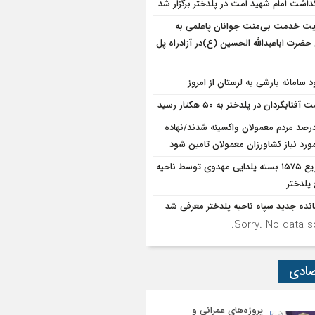
گداشت امام شهید امت در پلدختر برگزار شد
یت خدمت بی‌منت جوانان پاعلمی به
 حضرت اباعبدالله الحسین (ع)در آزادراه پل
د سامانه بارشی به لرستان از امروز
آفتابگردان در پلدختر به ۵۰ هکتار رسید
۷درصد مردم معمولان واکسینه شدند/نهاده
ورد نیاز کشاورزان معمولان تامین شود
توزیع ۱۵۷۵ بسته یلدایی مهدوی توسط ناحیه
پلدختر
انده جدید سپاه ناحیه پلدختر معرفی شد
Sorry. No data so
صادی
پروژه‌های عمرانی و