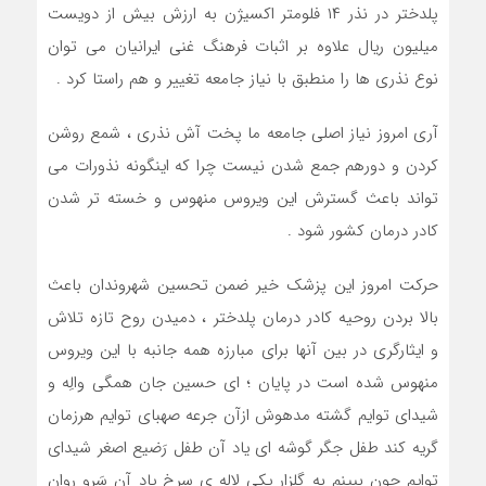
پلدختر در نذر ۱۴ فلومتر اکسیژن به ارزش بیش از دویست
میلیون ریال علاوه بر اثبات فرهنگ غنی ایرانیان می توان
نوع نذری ها را منطبق با نیاز جامعه تغییر و هم راستا کرد .
آری امروز نیاز اصلی جامعه ما پخت آش نذری ، شمع روشن
کردن و دورهم جمع شدن نیست چرا که اینگونه نذورات می
تواند باعث گسترش این ویروس منهوس و خسته تر شدن
کادر درمان کشور شود .
حرکت امروز این پزشک خیر ضمن تحسین شهروندان باعث
بالا بردن روحیه کادر درمان پلدختر ، دمیدن روح تازه تلاش
و ایثارگری در بین آنها برای مبارزه همه جانبه با این ویروس
منهوس شده است در پایان ؛ ای حسین جان همگی والِه و
شیدای توایم گشته مدهوش ازآن جرعه صهبای توایم هرزمان
گریه کند طفل جگر گوشه ای یاد آن طفل رَضیع اصغر شیدای
توایم چون ببینم به گلزار یکی لاله ی سرخ یاد آن سَروِ روان