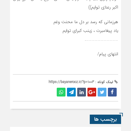
اکبر رعنای توایم))
هرزمانی که رسد بر دل ما محنت وغم
یاد پیغامبرت ، زینب کبرای توایم
…………………………….
انتهای پیام/
لینک کوتاه :
https://bayanerooz.ir/?p=1003
برچسب ها