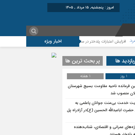
امروز : پنجشنبه, ۱۵ مرداد , ۱۴۰۵
اخبار ویژه
یش اعتبارات پلدختر در سال ۱۴۰۵
موکب شهید شکارچی سراب حمام ؛از تشییع اما
بازدید ها
پر بحث ترین ها
1 روز
1 هفته
ین فرمانده ناحیه مقاومت بسیج شهرستان
ان منصوب شد
یت خدمت بی‌منت جوانان پاعلمی به
 حضرت اباعبدالله الحسین (ع)در آزادراه پل
ژه‌های عمرانی و اقتصادی، شتاب‌دهنده
 پلدختر هستند