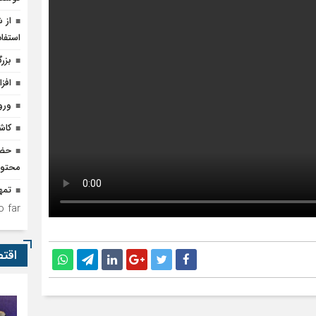
از 
استفاد
بزر
افزا
ورو
کاشت 
محتوا
تمه
 far.
اقت