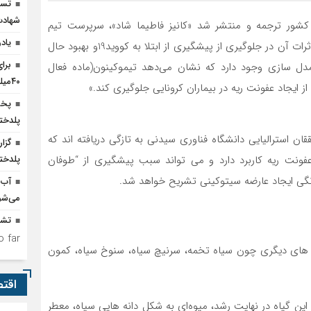
تسخ
شهادت
کشور ترجمه و منتشر شد «کانیز فاطیما شاد»، سرپرست تیم
یاد
تحقیقات استرالیایی، در رابطه با ارتباط مصرف سیاهدانه و اثرات آن در جلوگیری از پیشگیری از ابتلا به کووید19و بهبود حال
برا
ت مدل سازی وجود دارد که نشان می‌دهد تیموکینون(ماده فعال
۴۰میلیارد تومان اعتبار نیاز است
ز ایجاد عفونت ریه در بیماران کرونایی جلوگیری کند.»
پخش
پلدخت
ان استرالیایی دانشگاه فناوری سیدنی به تازگی دریافته اند که
گزا
فونت ریه کاربرد دارد و می تواند سبب پیشگیری از “طوفان
پلدختر
ونگی ایجاد عارضه سیتوکینی تشریح خواهد شد.
آب 
می‌شو
تشد
 far.
 های دیگری چون سیاه تخمه، سرنیچ سیاه، سنوخ سیاه، کمون
اقت
این گیاه در نهایت رشد، میوه‌ای به شکل دانه هایی سیاه، معطر