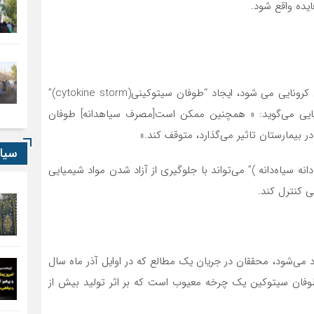
ایده واقع شود.
یکی از نکات مهمی که موجب مرگ و وخامت حال بیماران کرونایی می شود، ایجاد “طوفان ‌سیتوکینی(cytokine storm)”
یایی می‌گوید: « همچنین ممکن است[مصرف سیاهدانه] طوفان
سیا
نه سیاه‌دانه )” می‌تواند با جلوگیری از آزاد شدن مواد شیمیایی
ی کنترل کند.
د می‌شود، محققان در جریان یک مطالع که در اوایل آذر ماه سال
 طوفان سیتوکین یک چرخه معیوب است که بر اثر تولید بیش از