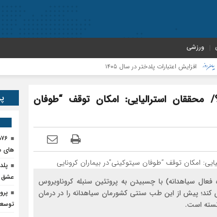
ورزشی
یش اعتبارات پلدختر در سال ۱۴۰۵
پر
ن کووید۱۹ مفید است؟/ محققان استرالیایی: امکان توقف “طوفان
۶
های م
پلد
عشق ر
 فعال سیاهدانه) با چسبیدن به پروتئین سنبله کروناویروس
ری کند؛ پیش از این طب سنتی کشورمان سیاهدانه را در درمان
پرو
نسته است.
توسعه