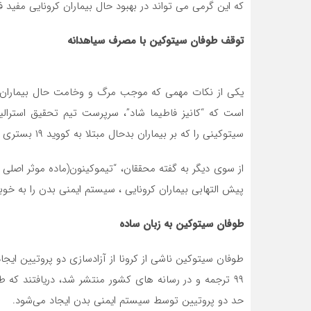
که این گرمی می تواند در بهبود حال بیماران کرونایی مفید ف
توقف طوفان ‌سیتوکین با مصرف سیاهدانه
است که “کانیز فاطیما شاد”، سرپرست تیم تحقیق استرال
سیتوکینی را که بر بیماران بدحال مبتلا به کووید ۱۹ بستری در بیمارستان تاثیر می‌گذارد، متوقف کند.»
از سوی دیگر به گفته محققان، “تیموکینون(ماده‌ موثر اصلی دا
پیش التهابی بیماران کرونایی ، سیستم ایمنی بدن را به خوب
طوفان سیتوکین به زبان ساده
طوفان سیتوکین ناشی از کرونا از آزادسازی دو پروتیین ایجا
۹۹ ترجمه و در رسانه های کشور منتشر شد، دریافتند که
حد دو پروتیین توسط سیستم ایمنی بدن ایجاد می‌شود.