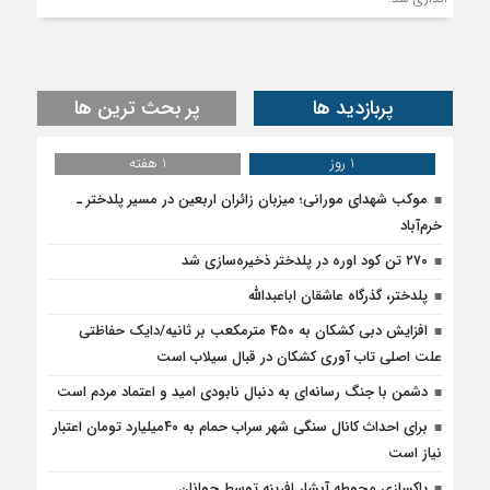
پربازدید ها
پر بحث ترین ها
1 روز
1 هفته
موکب شهدای مورانی؛ میزبان زائران اربعین در مسیر پلدختر ـ
خرم‌آباد
۲۷۰ تن کود اوره در پلدختر ذخیره‌سازی شد
پلدختر، گذرگاه عاشقان اباعبدالله
افزایش دبی کشکان به ۴۵۰ مترمکعب بر ثانیه/دایک حفاظتی
علت اصلی تاب آوری کشکان در قبال سیلاب است
دشمن با جنگ رسانه‌ای به دنبال نابودی امید و اعتماد مردم است
برای احداث کانال سنگی شهر سراب حمام به ۴۰میلیارد تومان اعتبار
نیاز است
پاکسازی محوطه آبشار افرینه توسط جوانان