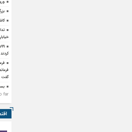
ورو
بزر
کاشت 
تدا
خیابا
۹
کردند
فرم
فرمان
گفت
بست
 far.
اقت