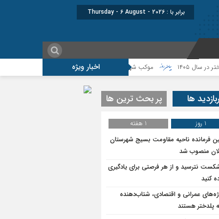
برابر با : Thursday - 6 August - 2026
اخبار ویژه
۱۴
موکب شهید شکارچی سراب حمام ؛از تشییع امام شهید تا میزبانی زائران
بازدید ها
پر بحث ترین ها
1 روز
1 هفته
ین فرمانده ناحیه مقاومت بسیج شهرستان
ان منصوب شد
شکست نترسید و از هر فرصتی برای یادگیری
ه کنید
ژه‌های عمرانی و اقتصادی، شتاب‌دهنده
 پلدختر هستند