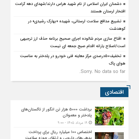
دشمنان ایران اسلامی از نام شهید هراس دارند/شهدای دهه کرامت
افتخار لرستان هستند
تشییع مدافع سلامت لرستانی، شهیده «بهارک رشیدی» در
کوهدشت
اقناع سازی مردم شالوده اجرای صحیح برنامه حذف ارز ترجیهی
است/اصلاح یارانه اقدام صبح جمعه ای نیست
تخفیف۵۰درصدی مرکز معاینه فنی خودرو در پلدختر به مناسبت
هوای پاک
Sorry. No data so far.
اقتصادی
برداشت ۵۰۰۰ هزار تن انگور از تاکستان‌های
پلدختر و معمولان
۱۹ مرداد ۱۴۰۵ - ۹:۰۰
اختصاص ۱۰۰ میلیارد ریال برای پرداخت
بدهی‌های دارویی و ارتقای حوزه سلامت