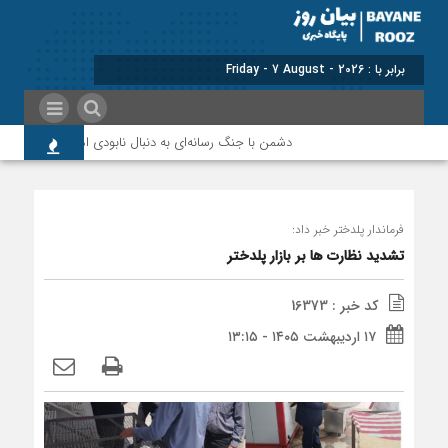
برابر با : Friday - 7 August - 2026
دشمن با جنگ رسانه‌ای به دنبال نابودی امید و اعتماد مردم
فرماندار پلدختر خبر داد:
تشدید نظارت ها بر بازار پلدختر
کد خبر : 16373
۱۷ اردیبهشت ۱۴۰۵ - ۱۳:۱۵