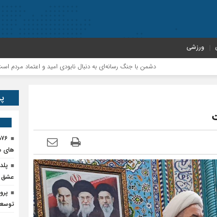
ورزشی
دشمن با جنگ رسانه‌ای به دنبال نابودی امید و اعتماد مردم است
پر
پر
ت
۶
های م
پلد
عشق ر
پرو
توسعه