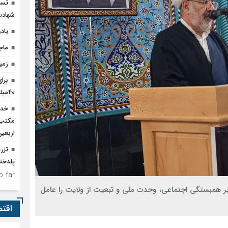
تسخ
شهادت
یاد
ماجرا
زمی
برا
۴۰میلیارد تومان اعتبار نیاز است
خدم
مکتب‌
اربعی
پلدختر
 far.
د بر همبستگی اجتماعی، وحدت ملی و تبعیت از ولایت را عامل
اقت