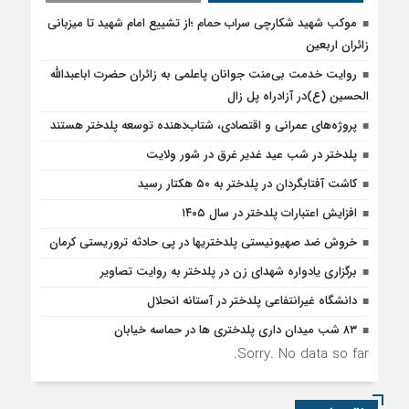
موکب شهید شکارچی سراب حمام ؛از تشییع امام شهید تا میزبانی
زائران اربعین
روایت خدمت بی‌منت جوانان پاعلمی به زائران حضرت اباعبدالله
الحسین (ع)در آزادراه پل زال
پروژه‌های عمرانی و اقتصادی، شتاب‌دهنده توسعه پلدختر هستند
پلدختر در شب عید غدیر غرق در شور ولایت
کاشت آفتابگردان در پلدختر به ۵۰ هکتار رسید
افزایش اعتبارات پلدختر در سال ۱۴۰۵
خروش ضد صهیونیستی پلدختریها در پی حادثه تروریستی کرمان
برگزاری یادواره شهدای زن در پلدختر به روایت تصاویر
دانشگاه غیرانتفاعی پلدختر در آستانه انحلال
۸۳ شب میدان داری پلدختری ها در حماسه خیابان
Sorry. No data so far.