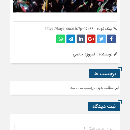
لینک کوتاه :
https://bayanerooz.ir/?p=15288
نویسنده : فیروزه حاتمی
برچسب ها
این مطلب بدون برچسب می باشد.
ثبت دیدگاه