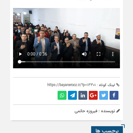
لینک کوتاه :
https://bayanerooz.ir/?p=13301
نویسنده : فیروزه حاتمی
برچسب ها