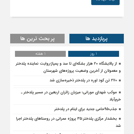
پربازدید ها
پر بحث ترین ها
1 روز
1 هفته
از پالایشگاه ۲۰ هزار بشکه‌ای تا سد و پمپاژ؛روایت نماینده پلدختر
و معمولان از آخرین وضعیت پروژه‌های شهرستان
۲۷۰ تن کود اوره در پلدختر ذخیره‌سازی شد
موکب شهدای مورانی؛ میزبان زائران اربعین در مسیر پلدختر ـ
خرم‌آباد
جذب۹۵حامی جدید برای ایتام در پلدختر
بخشدار مرکزی پلدختر:۳۵ پروژه عمرانی در روستاهای پلدختر اجرا
شد