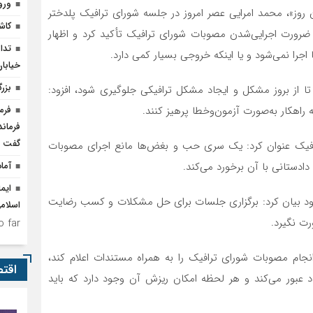
ورو
ن روز»، محمد امرایی عصر امروز در جلسه شورای ترافیک پلدختر
کاشت 
 ضرورت اجرایی‌شدن مصوبات شورای ترافیک تأکید کرد و اظهار
تدا
ا نمی‌شود و یا اینکه خروجی بسیار کمی دارد.
خیابا
بزر
 تا از بروز مشکل و ایجاد مشکل ترافیکی جلوگیری شود، افزود:
راهکار به‌صورت آزمون‌وخطا پرهیز کنند.
فرم
فرمان
گفت
رافیک عنوان کرد: یک سری حب و بغض‌ها مانع اجرای مصوبات
دستانی با آن برخورد می‌کند.
آما
ایم
ف شود بیان کرد: برگزاری جلسات برای حل مشکلات و کسب رضایت
اسلام
ت نگیرد.
 far.
انجام مصوبات شورای ترافیک را به همراه مستندات اعلام کند،
اقت
باد عبور می‌کند و هر لحظه امکان ریزش آن وجود دارد که باید