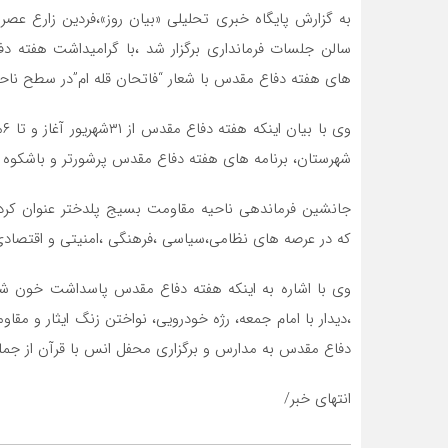
به گزارش پایگاه خبری تحلیلی «بیان روز»،فردین زارع عص
سالن جلسات فرمانداری برگزار شد ،با گرامیداشت هفته دفا
های هفته دفاع مقدس با شعار “فاتحان قله ام”در سطح ناحی
و
شهرستان، برنامه های هفته دفاع مقدس پرشورتر و باشکوه تر
جانشین فرماندهی ناحیه مقاومت بسیج پلدختر عنوان کر
که در عرصه های نظامی،سیاسی ،فرهنگی ،امنیتی و اقتصاد
وی با اشاره به اینکه هفته دفاع مقدس پاسداشت خون شهی
،دیدار با امام جمعه، رژه خودرویی، نواختن زنگ ایثار و مق
دفاع مقدس به مدارس و برگزاری محفل انس با قرآن از جمل
انتهای خبر/