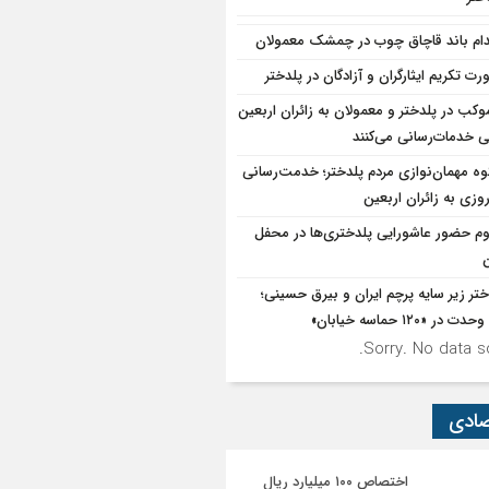
دام باند قاچاق چوب در چمشک معمولان
رت تکریم ایثارگران و آزادگان در پلدختر
۱موکب در پلدختر و معمولان به زائران اربعین
 خدمات‌رسانی می‌کنند
ه مهمان‌نوازی مردم پلدختر؛ خدمت‌رسانی
روزی به زائران اربعین
وم حضور عاشورایی پلدختری‌ها در محفل
ن
ختر زیر سایه پرچم ایران و بیرق حسینی؛
در «۱۲۰ حماسه خیابان»
Sorry. No data so
صادی
اختصاص ۱۰۰ میلیارد ریال