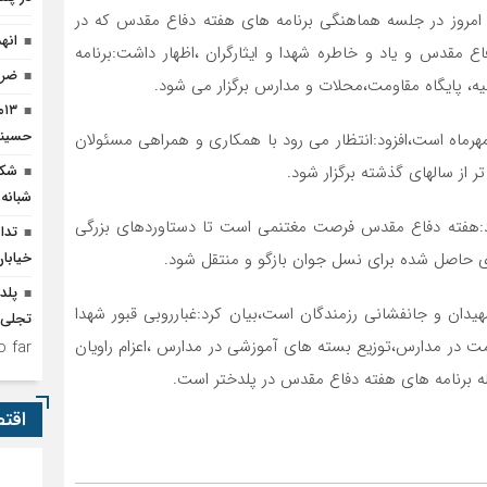
ر امروز در جلسه هماهنگی برنامه های هفته دفاع مقدس که در
انه
ع مقدس و یاد و خاطره شهدا و ایثارگران ،اظهار داشت:برنامه
ضرو
ه، پایگاه مقاومت،محلات و مدارس برگزار می شود.
۳
حسینی
ی با بیان اینکه هفته دفاع مقدس از ۳۱شهریور آغاز و تا ۶مهرماه است،افزود:انتظار می رود با همکاری و همراهی مسئولان
 از سالهای گذشته برگزار شود.
شکو
شبانه‌
د:هفته دفاع مقدس فرصت مغتنمی است تا دستاوردهای بزرگی
تدا
ی حاصل شده برای نسل جوان بازگو و منتقل شود.
خیابا
پلد
دان و جانفشانی رزمندگان است،بیان کرد:غبارروبی قبور شهدا
تجلی وحدت 
اومت در مدارس،توزیع بسته های آموزشی در مدارس ،اعزام راویان
 far.
ه برنامه های هفته دفاع مقدس در پلدختر است.
اقت