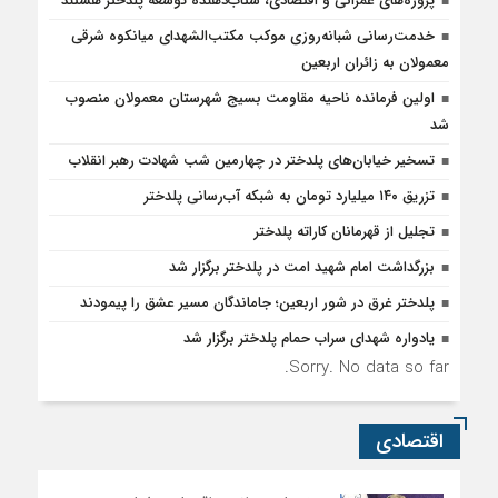
پروژه‌های عمرانی و اقتصادی، شتاب‌دهنده توسعه پلدختر هستند
خدمت‌رسانی شبانه‌روزی موکب مکتب‌الشهدای میانکوه شرقی
معمولان به زائران اربعین
اولین فرمانده ناحیه مقاومت بسیج شهرستان معمولان منصوب
شد
تسخیر خیابان‌های پلدختر در چهارمین شب شهادت رهبر انقلاب
تزریق ۱۴۰ میلیارد تومان به شبکه آب‌رسانی پلدختر
تجلیل از قهرمانان کاراته پلدختر
بزرگداشت امام شهید امت در پلدختر برگزار شد
پلدختر غرق در شور اربعین؛ جاماندگان مسیر عشق را پیمودند
یادواره شهدای سراب حمام پلدختر برگزار شد
Sorry. No data so far.
اقتصادی