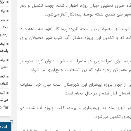
بزر
ایگاه خبری تحلیلی «بیان روز»، اظهار داشت: جهت تکمیل و رفع
یاد
شهر طی همین هفته توسط پیمانکار آغاز می‌شود.
خدم
مکتب‌
اه سوم آب شرب شهر معمولان نیاز است، افزود: پیمانکار تعهد سه ماهه دارد
اربعی
 کند که با تکمیل این پروژه مشکل آب شرب شهر معمولان برای
پخش
پلدخت
پلد
م برای صرفه‌جویی در مصرف آب شرب عنوان کرد: علاوه بر
عشق ر
تسخ
شهادت
کی از چهار پروژه پیشران این شهرستان است بیان کرد: عملیات
آب 
می‌شو
 far.
در شهریورماه به بهره‌برداری می‌رسد، گفت: پروژه آب شرب دو
ه‌زودی تکمیل می‌شود.
اقت