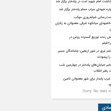
گداشت امام شهید امت در پلدختر برگزار شد
واره شهدای سراب حمام پلدختر برگزار شد
ت‌رسانی شبانه‌روزی موکب
الشهدای میانکوه شرقی معمولان به زائران
ن
 زنده توزیع گسترده روغن در
ر+فیلم
ختر غرق در شور اربعین؛ جاماندگان مسیر
ا پیمودند
یر خیابان‌های پلدختر در چهارمین شب
 رهبر انقلاب
شرب پایدار برای شهر معمولان تامین
د
Sorry. No data so
صادی