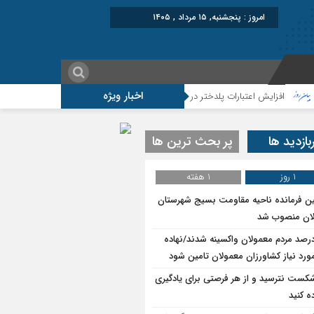
امروز : پنجشنبه, ۱۵ مرداد , ۱۴۰۵
اخبار ویژه
افزایش اعتبارات پلدختر در سال ۱۴۰۵
موکب شهید شکارچی سراب حمام ؛از تشییع 
بازدید ها
پر بحث ترین ها
1 روز
1 هفته
ین فرمانده ناحیه مقاومت بسیج شهرستان
ان منصوب شد
۷درصد مردم معمولان واکسینه شدند/نهاده
ورد نیاز کشاورزان معمولان تامین شود
شکست نترسید و از هر فرصتی برای یادگیری
ه کنید