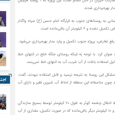
وی تصریح کرد: پروژه آب شرب هفت روستای پلدختر با مشارکت خیران در حال انجام است، این پروژه به ۹ روستا افزایش
ار بهره‌برداری شدند.
نی به روستاهای جنوب به قرارگاه امام حسن (ع) سپاه واگذار
فع تعارض، پروژه جنوب تکمیل و وارد مدار بهره‌برداری می‌شود.
عنوان کرد: با توجه به اینکه روستای جلگه خلج در انتهای خط
مشکل این روستا به نتیجه نرسید و قابل استفاده نبودند، گفت:
اجت
د چون متاسفانه این منطقه از لحاظ آب شیرین فقیر و دارای آب
مدیرعامل شرکت آب و فاضلاب لرستان با اشاره به اینکه خط انتقال چشمه کوثر به طول ۲۰ کیلومتر توسط بسیج سازندگی
در حال انجام است، تصریح کرد: ۱۰ کیلومتر این پروژه انجام و ۱۰ کیلومتر دیگر باقی‌مانده که در صورت تکمیل، مقداری از آب