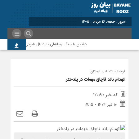
برابر با : Friday - 7 August - 2026
دشمن با جنگ رسانه‌ای به دنبال نابودی امید و اعتماد م
فرمانده انتظامی لرستان:
انهدام باند قاچاق مهمات در پلدختر
کد خبر : 12019
۱۰ تیر ۱۴۰۴ - ۱۷:۱۵