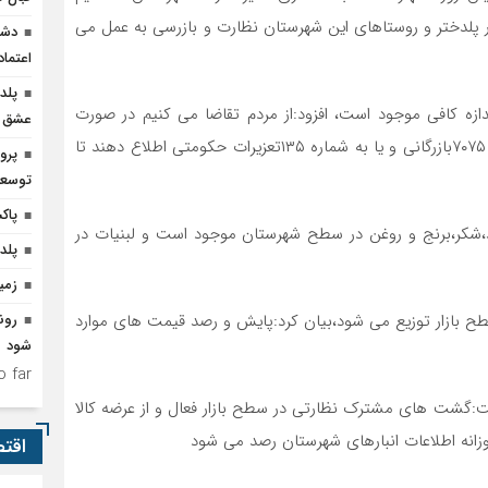
ر پلدختر و روستاهای این شهرستان نظارت و بازرسی به عمل می
دشم
اعتما
پلد
ازه کافی موجود است، افزود:از مردم تقاضا می کنیم در صورت
عشق ر
مشاهده هر گونه گرانفروشی و احتکار متخلفان را به شماره ۷۰۷۵بازرگانی و یا به شماره ۱۳۵تعزیرات حکومتی اطلاع دهند تا
پرو
توسعه
پاک
،شکر،برنج و روغن در سطح شهرستان موجود است و لبنیات در
پلدخ
زمی
طح بازار توزیع می شود،بیان کرد:پایش و رصد قیمت های موارد
رون
شود
 far.
فت:گشت های مشترک نظارتی در سطح بازار فعال و از عرضه کالا
زانه اطلاعات انبارهای شهرستان رصد می شود‌
اقت