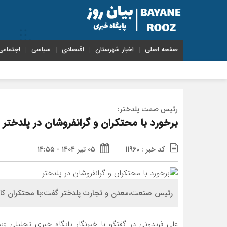
صفحه اصلی
اخبار شهرستان
اقتصادی
سیاسی
اجتماعی
رئیس صمت پلدختر:
برخورد با محتکران و گرانفروشان در پلدختر
کد خبر : 11960
۰۵ تیر ۱۴۰۴ - ۱۴:۵۵
رئیس صنعت،معدن و تجارت پلدختر گفت:با محتکران کال
علی فریدونی در گفتگو با خبرنگار پایگاه خبری تحلیلی «ب