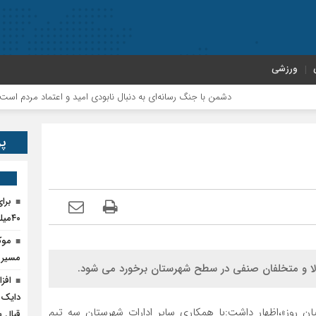
ورزشی
دشمن با جنگ رسانه‌ای به دنبال نابودی امید و اعتماد مردم است
پر
برا
۴۰میلیارد تومان اعتبار نیاز است
موک
مسیر پ
ا و متخلفان صنفی در سطح شهرستان برخورد می شود.
دایک 
یان روز»،اظهار داشت:با همکاری سایر ادارات شهرستان سه تیم
قبال 