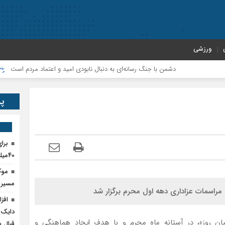
ورزشی
دشمن با جنگ رسانه‌ای به دنبال نابودی امید و اعتماد مردم است
پروژ
پر
برا
۴۰میلیارد تومان اعتبار نیاز است
موک
مسیر پ
 مراسمات عزاداری دهه اول محرم برگزار شد
دایک 
یان روز»، در آستانه ماه محرم و با هدف ایجاد هماهنگی و
قبال 