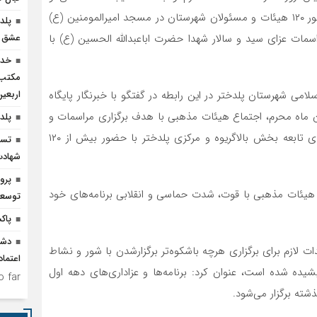
برنامه‌ریزی، اجتماع هیئات مذهبی شهرستان پلدختر با حضور ۱۲۰ هیئات و مسئولان شهرستان در مسجد امیرالمومنین (ع)
پلد
اسمات عزای سید و سالار شهدا حضرت اباعبدالله الحسین (ع) با
عشق ر
خدم
مکتب‌
ی شهرستان پلدختر در این رابطه در گفتگو با خبرنگار پایگاه
اربعی
دن ماه محرم، اجتماع هیئات مذهبی با هدف برگزاری مراسمات و
پلدخ
عزاداری‌ها دهه اول محرم در سطح شهر پلدختر و روستاهای تابعه بخش بالاگریوه و مرکزی پلدختر با حضور بیش از ۱۲۰
تسخ
شهادت
پرو
یئات مذهبی با قوت، شدت حماسی و انقلابی برنامه‌های خود
توسعه
پاک
دشم
ت لازم برای برگزاری هرچه باشکوه‌تر برگزارشدن با شور و نشاط
اعتما
یده شده است، عنوان کرد: برنامه‌ها و عزاداری‌های دهه اول
 far.
ته برگزار می‌شود.