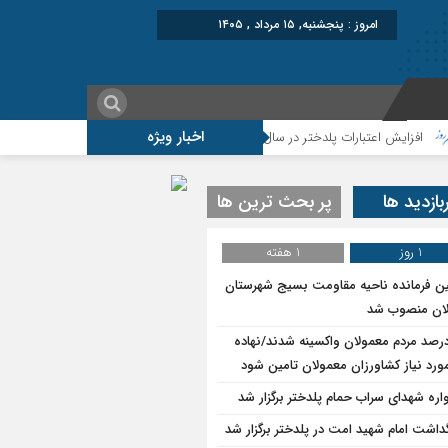
امروز : پنجشنبه, ۱۵ مرداد , ۱۴۰۵
اخبار ویژه
ش اعتبارات پلدختر در سال ۱۴۰۵
موکب شهید شکارچی سراب حمام ؛از تشییع امام
بازدید ها
پر بحث ترین ها
1 روز
1 هفته
ین فرمانده ناحیه مقاومت بسیج شهرستان
ان منصوب شد
۷درصد مردم معمولان واکسینه شدند/نهاده
ورد نیاز کشاورزان معمولان تامین شود
واره شهدای سراب حمام پلدختر برگزار شد
گداشت امام شهید امت در پلدختر برگزار شد